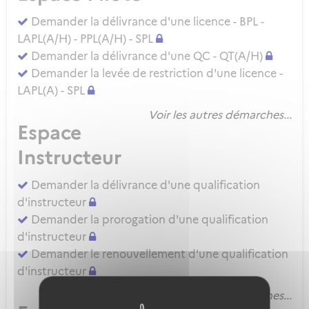
Demander la délivrance d'une licence - BPL -
LAPL(A/H) - PPL(A/H) - SPL
Demander la délivrance d'une QC - QT(A/H)
Demander la levée de restriction d'une licence -
LAPL(A) - SPL
Voir les autres démarches...
Espace
Instructeur
Demander la délivrance d'une qualification
d'instructeur
Demander la prorogation d'une qualification
d'instructeur
Demander le renouvellement d'une qualification
d'instructeur
Voir les autres démarches...