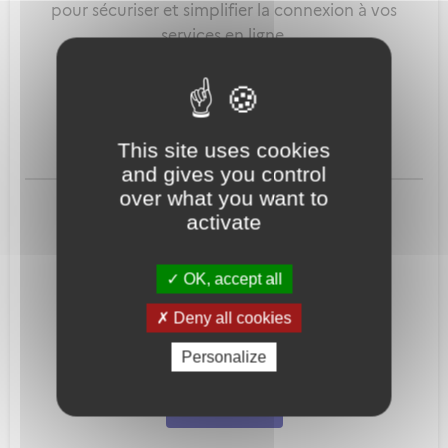
pour sécuriser et simplifier la connexion à vos
services en ligne.
Qu'est-ce que FranceConnect ?
This site uses cookies
and gives you control
ou
over what you want to
activate
OK, accept all
Deny all cookies
Mot de passe
Je crée mon
Personalize
oublié ?
compte
Connexion