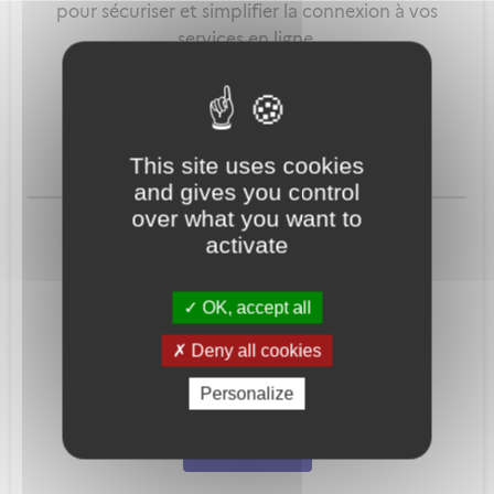
pour sécuriser et simplifier la connexion à vos
services en ligne.
Qu'est-ce que FranceConnect ?
This site uses cookies
and gives you control
ou
over what you want to
activate
OK, accept all
Deny all cookies
Mot de passe
Je crée mon
Personalize
oublié ?
compte
Connexion