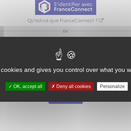
Qu'est-ce que FranceConnect ?
ou
 cookies and gives you control over what you w
Mot de passe
Je crée mon
OK, accept all
Deny all cookies
Personalize
oublié ?
compte
Connexion