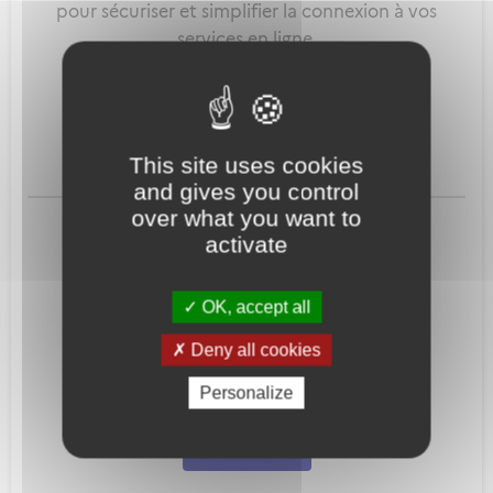
pour sécuriser et simplifier la connexion à vos
services en ligne.
Qu'est-ce que FranceConnect ?
This site uses cookies
and gives you control
ou
over what you want to
activate
OK, accept all
Deny all cookies
Mot de passe
Je crée mon
Personalize
oublié ?
compte
Connexion