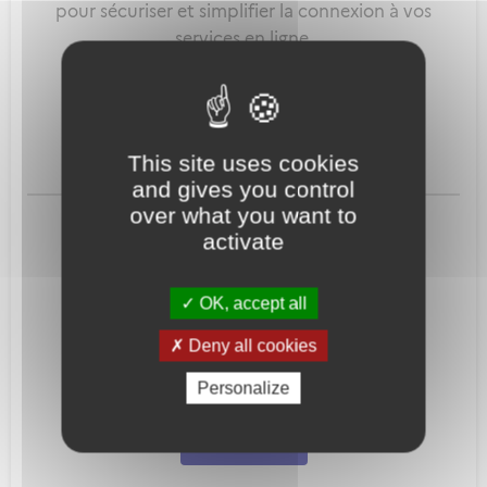
pour sécuriser et simplifier la connexion à vos
services en ligne.
Qu'est-ce que FranceConnect ?
This site uses cookies
and gives you control
ou
over what you want to
activate
OK, accept all
Deny all cookies
Mot de passe
Je crée mon
Personalize
oublié ?
compte
Connexion