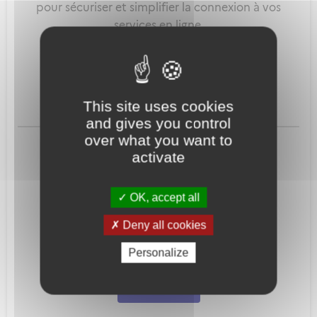
pour sécuriser et simplifier la connexion à vos
services en ligne.
Qu'est-ce que FranceConnect ?
This site uses cookies
and gives you control
ou
over what you want to
activate
OK, accept all
Deny all cookies
Mot de passe
Je crée mon
Personalize
oublié ?
compte
Connexion