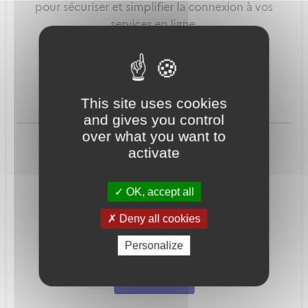
pour sécuriser et simplifier la connexion à vos
services en ligne.
Qu'est-ce que FranceConnect ?
This site uses cookies
and gives you control
ou
over what you want to
activate
OK, accept all
Deny all cookies
Mot de passe
Je crée mon
Personalize
oublié ?
compte
Connexion