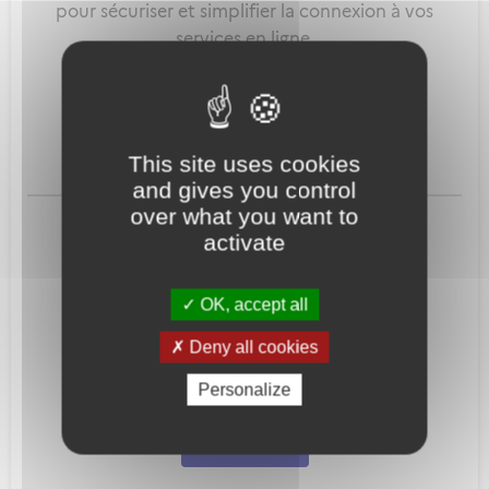
pour sécuriser et simplifier la connexion à vos
services en ligne.
Qu'est-ce que FranceConnect ?
This site uses cookies
and gives you control
ou
over what you want to
activate
OK, accept all
Deny all cookies
Mot de passe
Je crée mon
Personalize
oublié ?
compte
Connexion