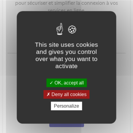
pour sécuriser et simplifier la connexion à vos
services en ligne.
Qu'est-ce que FranceConnect ?
This site uses cookies
and gives you control
ou
over what you want to
activate
OK, accept all
Deny all cookies
Mot de passe
Je crée mon
Personalize
oublié ?
compte
Connexion