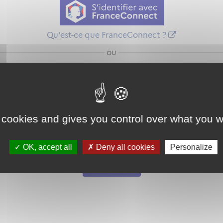
Qu'est-ce que FranceConnect ?
ou
 cookies and gives you control over what you w
Mot de passe
Je crée mon
OK, accept all
Deny all cookies
Personalize
oublié ?
compte
Connexion