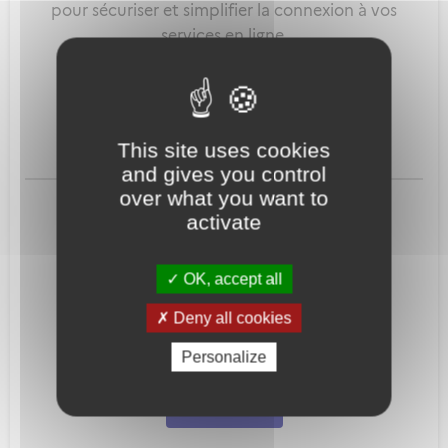
pour sécuriser et simplifier la connexion à vos
services en ligne.
Qu'est-ce que FranceConnect ?
This site uses cookies
and gives you control
ou
over what you want to
activate
OK, accept all
Deny all cookies
Mot de passe
Je crée mon
Personalize
oublié ?
compte
Connexion