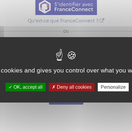
Qu'est-ce que FranceConnect ?
ou
 cookies and gives you control over what you w
Mot de passe
Je crée mon
OK, accept all
Deny all cookies
Personalize
oublié ?
compte
Connexion