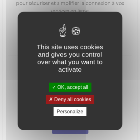
pour sécuriser et simplifier la connexion à vos
services en ligne.
Qu'est-ce que FranceConnect ?
This site uses cookies
and gives you control
ou
over what you want to
activate
OK, accept all
Deny all cookies
Mot de passe
Je crée mon
Personalize
oublié ?
compte
Connexion