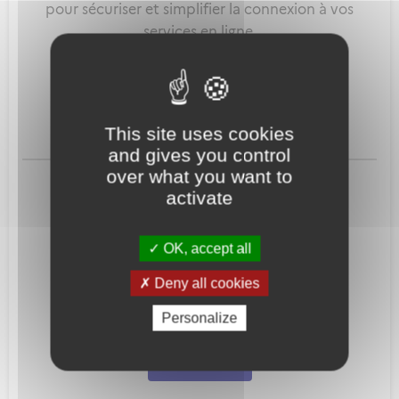
pour sécuriser et simplifier la connexion à vos
services en ligne.
Qu'est-ce que FranceConnect ?
This site uses cookies
and gives you control
ou
over what you want to
activate
OK, accept all
Deny all cookies
Mot de passe
Je crée mon
Personalize
oublié ?
compte
Connexion