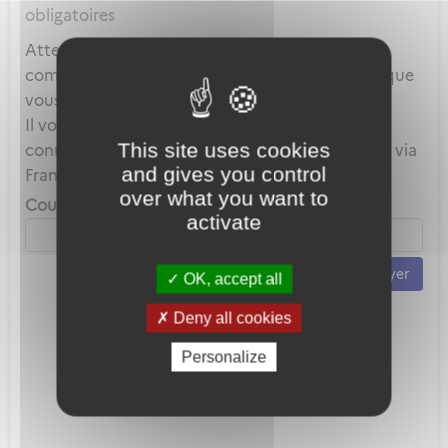
obligatoires
Attention, ce mot de passe est celui de votre
compte local et en aucun cas celui du compte que
vous utilisez au travers de FranceConnect.
Il vous servira uniquement lorsque vous vous
This site uses cookies
connecterez avec votre adresse mail plutôt que via
and gives you control
FranceConnect.
over what you want to
Courriel *
activate
Envoyer
OK, accept all
Deny all cookies
Personalize