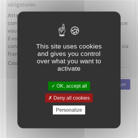
obligatoires
Attention, ce mot de passe est celui de votre
compte local et en aucun cas celui du compte que
vous utilisez au travers de FranceConnect.
Il vous servira uniquement lorsque vous vous
This site uses cookies
connecterez avec votre adresse mail plutôt que via
and gives you control
FranceConnect.
over what you want to
Courriel *
activate
Envoyer
OK, accept all
Deny all cookies
Personalize