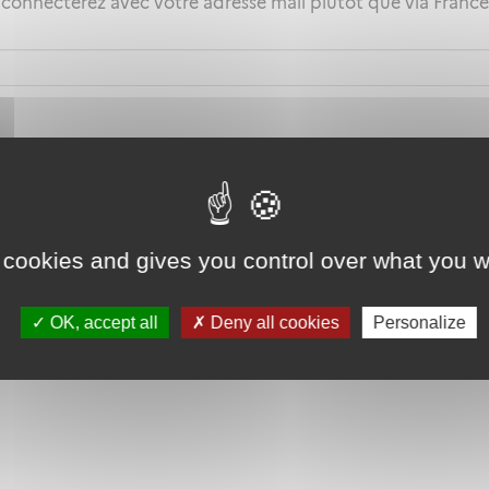
 connecterez avec votre adresse mail plutôt que via Fran
 cookies and gives you control over what you w
OK, accept all
Deny all cookies
Personalize