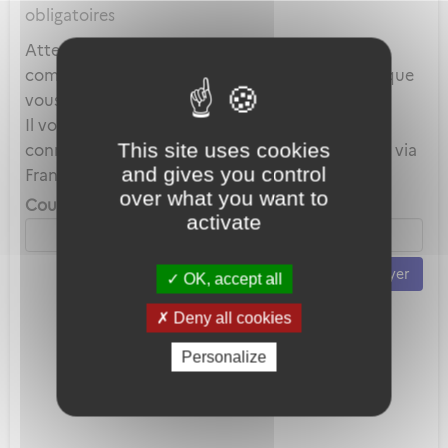
obligatoires
Attention, ce mot de passe est celui de votre
compte local et en aucun cas celui du compte que
vous utilisez au travers de FranceConnect.
Il vous servira uniquement lorsque vous vous
This site uses cookies
connecterez avec votre adresse mail plutôt que via
and gives you control
FranceConnect.
over what you want to
Courriel *
activate
Envoyer
OK, accept all
Deny all cookies
Personalize