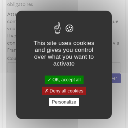
obligatoires
Attention, ce mot de passe est celui de votre
compte local et en aucun cas celui du compte que
vous utilisez au travers de FranceConnect.
Il vous servira uniquement lorsque vous vous
This site uses cookies
connecterez avec votre adresse mail plutôt que via
and gives you control
FranceConnect.
over what you want to
Courriel *
activate
Envoyer
OK, accept all
Deny all cookies
Personalize