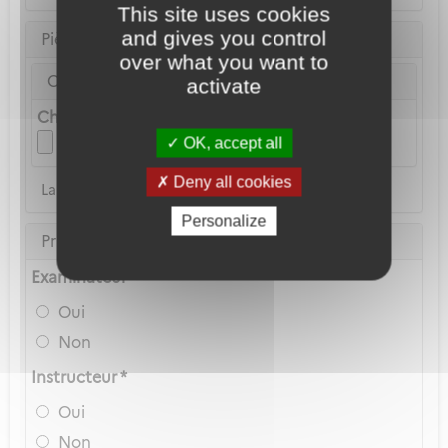
This site uses cookies
and gives you control
Pièce d'identité
over what you want to
Carte Nationale d'Identité ou Passeport *
activate
Choix du fichier
OK, accept all
Deny all cookies
La copie du permis de conduire n'est pas acceptée
Personalize
Privilèges Navigant
Examinateur *
Oui
Non
Instructeur *
Oui
Non