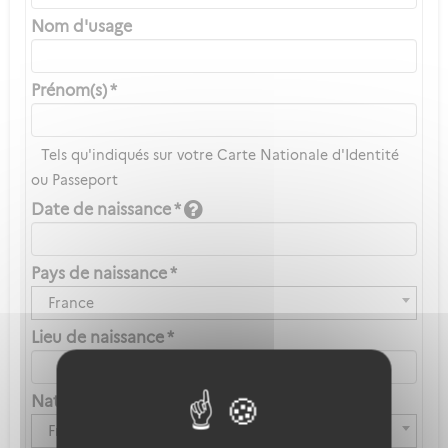
Nom d'usage
Prénom(s) *
Tels qu'indiqués sur votre Carte Nationale d'Identité
ou Passeport
Date de naissance *
Pays de naissance *
France
Lieu de naissance *
Nationalité *
Française