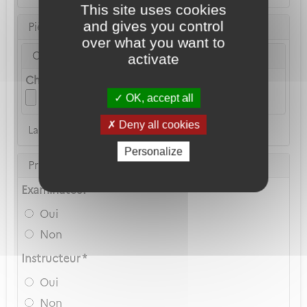
This site uses cookies
and gives you control
Pièce d'identité
over what you want to
Carte Nationale d'Identité ou Passeport *
activate
Choix du fichier
OK, accept all
Deny all cookies
La copie du permis de conduire n'est pas acceptée
Personalize
Privilèges Navigant
Examinateur *
Oui
Non
Instructeur *
Oui
Non