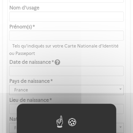
Nom d'usage
Prénom(s) *
Tels qu'indiqués sur votre Carte Nationale d'Identité
ou Passeport
Date de naissance *
Pays de naissance *
France
Lieu de naissance *
Nationalité *
Française