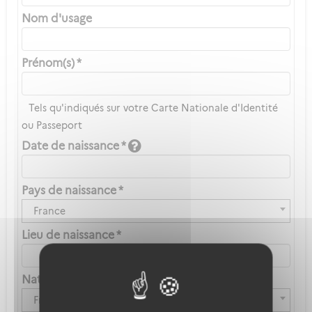
Nom d'usage
Prénom(s) *
Tels qu'indiqués sur votre Carte Nationale d'Identité
ou Passeport
Date de naissance *
Pays de naissance *
France
Lieu de naissance *
Nationalité *
Française