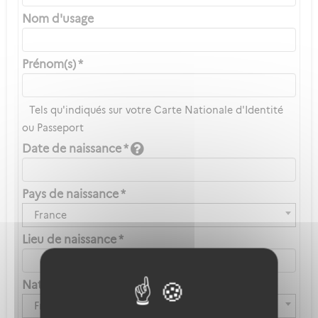
Nom d'usage
Prénom(s) *
Tels qu'indiqués sur votre Carte Nationale d'Identité
ou Passeport
Date de naissance *
Pays de naissance *
France
Lieu de naissance *
Nationalité *
Française