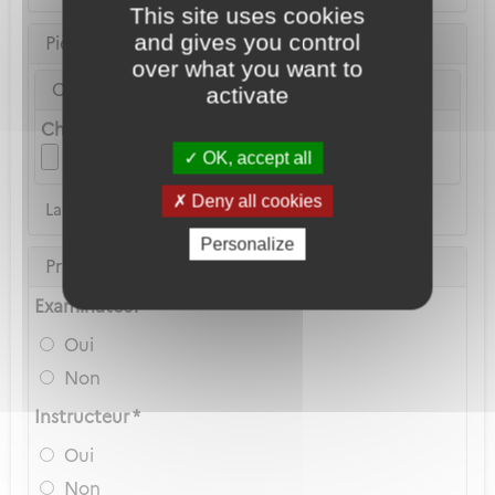
This site uses cookies
and gives you control
Pièce d'identité
over what you want to
Carte Nationale d'Identité ou Passeport *
activate
Choix du fichier
OK, accept all
Deny all cookies
La copie du permis de conduire n'est pas acceptée
Personalize
Privilèges Navigant
Examinateur *
Oui
Non
Instructeur *
Oui
Non