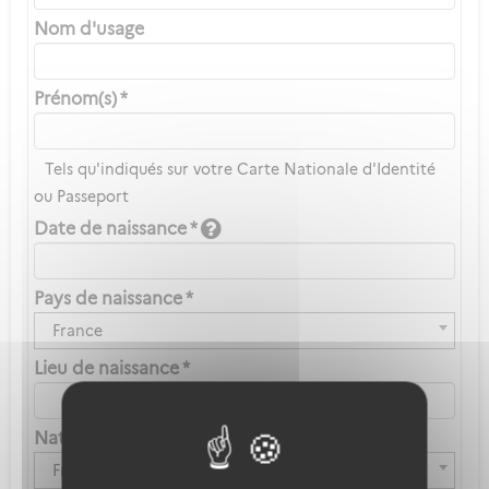
Nom d'usage
Prénom(s) *
Tels qu'indiqués sur votre Carte Nationale d'Identité
ou Passeport
Date de naissance *
Pays de naissance *
France
Lieu de naissance *
Nationalité *
Française