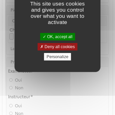
This site uses cookies
and gives you control
Pièce d'identité
over what you want to
Carte Nationale d'Identité ou Passeport *
activate
Choix du fichier
OK, accept all
Deny all cookies
La copie du permis de conduire n'est pas acceptée
Personalize
Privilèges Navigant
Examinateur *
Oui
Non
Instructeur *
Oui
Non