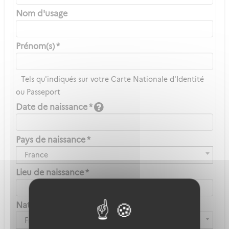
Nom d'usage
Prénom(s) *
Tels qu'indiqués sur votre Carte Nationale d'Identité
ou Passeport
Date de naissance *
Pays de naissance *
France
Lieu de naissance *
Nationalité *
Française