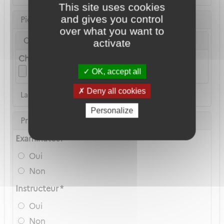
This site uses cookies
and gives you control
Pièce d'identité
over what you want to
Carte Nationale d'Identité ou Passeport *
activate
Choix du fichier
OK, accept all
Deny all cookies
La copie du permis de conduire n'est pas acceptée
Personalize
Privilèges Navigant
Examinateur *
Oui
Non
Instructeur *
Oui
Non