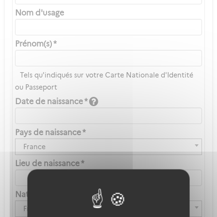
Nom d'usage
Prénom(s) *
Tels qu'indiqués sur votre Carte Nationale d'Identité
ou Passeport
Date de naissance *
Pays de naissance *
France
Lieu de naissance *
Nationalité *
Française