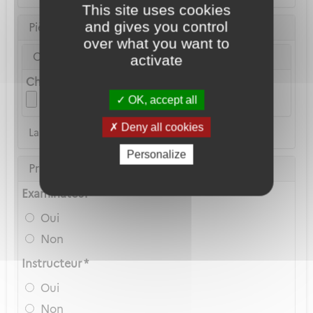
This site uses cookies
and gives you control
Pièce d'identité
over what you want to
Carte Nationale d'Identité ou Passeport *
activate
Choix du fichier
OK, accept all
Deny all cookies
La copie du permis de conduire n'est pas acceptée
Personalize
Privilèges Navigant
Examinateur *
Oui
Non
Instructeur *
Oui
Non