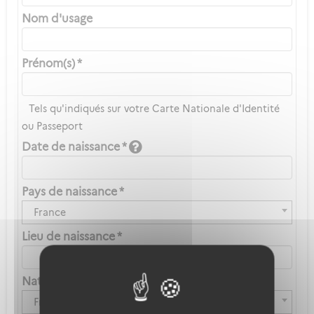
Nom d'usage
Prénom(s) *
Tels qu'indiqués sur votre Carte Nationale d'Identité
ou Passeport
Date de naissance *
Pays de naissance *
France
Lieu de naissance *
Nationalité *
Française