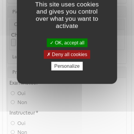
This site uses cookies
and gives you control
Pièce d'identité
over what you want to
Carte Nationale d'Identité ou Passeport *
activate
Choix du fichier
OK, accept all
Deny all cookies
La copie du permis de conduire n'est pas acceptée
Personalize
Privilèges Navigant
Examinateur *
Oui
Non
Instructeur *
Oui
Non