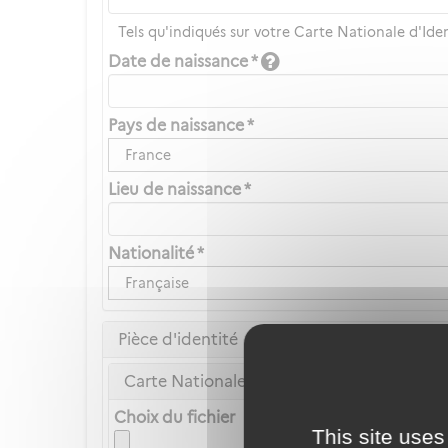
Tels qu'indiqués sur votre Carte Nationale d'Ide
Date de naissance *
Pays de naissance *
France
Lieu de naissance *
Nationalité *
Française
Pièce d'identité
Carte Nationale d'Identité ou Passeport *
Choix du fichier
This site uses