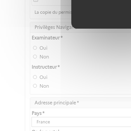
La copie du permis de conduire n'est pas accep
Privilèges Navigant
Examinateur *
Oui
Non
Instructeur *
Oui
Non
Adresse principale *
Pays *
France