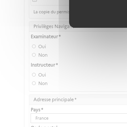
La copie du permis de conduire n'est pas accep
Privilèges Navigant
Examinateur *
Oui
Non
Instructeur *
Oui
Non
Adresse principale *
Pays *
France