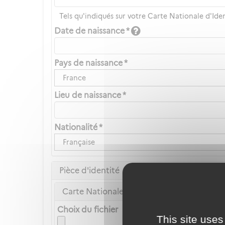
Tels qu'indiqués sur votre Carte Nationale d'Ide
Date de naissance *
Pays de naissance *
France
Lieu de naissance *
Nationalité *
Française
Pièce d'identité
Carte Nationale d'Identité ou Passeport *
Choix du fichier
This site uses