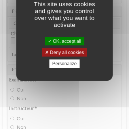
This site uses cookies
and gives you control
Pièce d'identité
over what you want to
Carte Nationale d'Identité ou Passeport *
activate
Choix du fichier
OK, accept all
Deny all cookies
La copie du permis de conduire n'est pas acceptée
Personalize
Privilèges Navigant
Examinateur *
Oui
Non
Instructeur *
Oui
Non