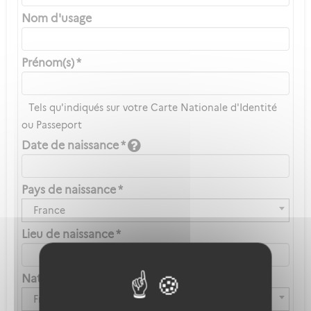
Nom d'usage
Prénom(s) *
Tels qu'indiqués sur votre Carte Nationale d'Identité
ou Passeport
Date de naissance *
Pays de naissance *
France
Lieu de naissance *
Nationalité *
Française