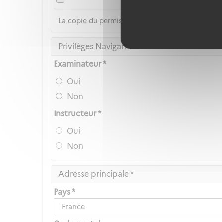
La copie du permis de conduire n'est pas accep
Privilèges Navigant
Examinateur *
Oui
Non
Instructeur *
Oui
Non
Adresse principale *
Pays *
France