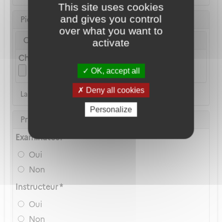
This site uses cookies
and gives you control
Pièce d'identité
over what you want to
Carte Nationale d'Identité ou Passeport *
activate
Choix du fichier
OK, accept all
Deny all cookies
La copie du permis de conduire n'est pas acceptée
Personalize
Privilèges Navigant
Examinateur *
Oui
Non
Instructeur *
Oui
Non