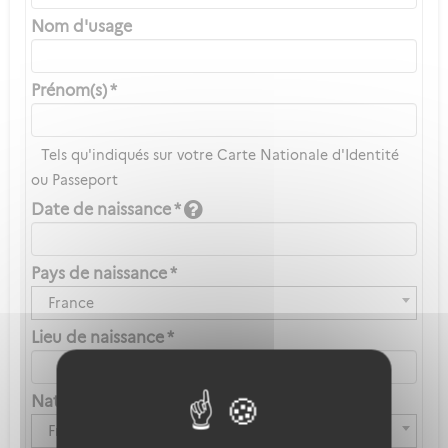
Nom d'usage
Prénom(s) *
Tels qu'indiqués sur votre Carte Nationale d'Identité
ou Passeport
Date de naissance *
Pays de naissance *
France
Lieu de naissance *
Nationalité *
Française