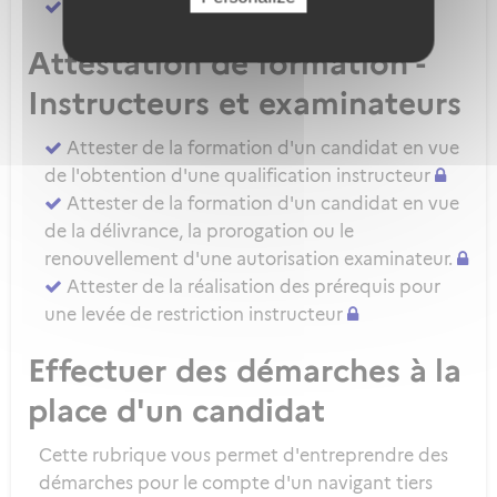
Attester d'une évaluation de niveau IRSE
Attestation de formation -
Instructeurs et examinateurs
Attester de la formation d'un candidat en vue
de l'obtention d'une qualification instructeur
Attester de la formation d'un candidat en vue
de la délivrance, la prorogation ou le
renouvellement d'une autorisation examinateur.
Attester de la réalisation des prérequis pour
une levée de restriction instructeur
Effectuer des démarches à la
place d'un candidat
Cette rubrique vous permet d'entreprendre des
démarches pour le compte d'un navigant tiers