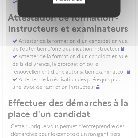
Attester d'une évaluation de niveau IRSE
Attestation de formation -
Instructeurs et examinateurs
Attester de la formation d'un candidat en vue
de l'obtention d'une qualification instructeur
Attester de la formation d'un candidat en vue
de la délivrance, la prorogation ou le
renouvellement d'une autorisation examinateur.
Attester de la réalisation des prérequis pour
une levée de restriction instructeur
Effectuer des démarches à la
place d'un candidat
Cette rubrique vous permet d'entreprendre des
démarches pour le compte d'un navigant tiers