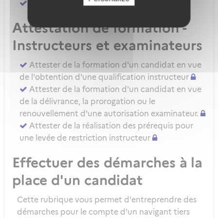
Attester d'une évaluation de niveau IRSE
Attestation de formation -
Instructeurs et examinateurs
Attester de la formation d'un candidat en vue
de l'obtention d'une qualification instructeur
Attester de la formation d'un candidat en vue
de la délivrance, la prorogation ou le
renouvellement d'une autorisation examinateur.
Attester de la réalisation des prérequis pour
une levée de restriction instructeur
Effectuer des démarches à la
place d'un candidat
Cette rubrique vous permet d'entreprendre des
démarches pour le compte d'un navigant tiers