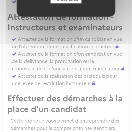
Attester d'une évaluation de niveau IRSE
Attestation de formation -
Instructeurs et examinateurs
Attester de la formation d'un candidat en vue
de l'obtention d'une qualification instructeur
Attester de la formation d'un candidat en vue
de la délivrance, la prorogation ou le
renouvellement d'une autorisation examinateur.
Attester de la réalisation des prérequis pour
une levée de restriction instructeur
Effectuer des démarches à la
place d'un candidat
Cette rubrique vous permet d'entreprendre des
démarches pour le compte d'un navigant tiers