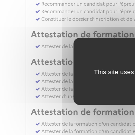
Recommander un candidat pour l'épreuve 
Recommander un candidat pour l'épreuve
Constituer le dossier d’inscription et de
Attestation de formation 
Attester de la formation pratique d'un ca
Attestation de formation
This site uses
Attester de la formation pratique d'un
Attester de la formation pratique d'un c
Attester de la formation ou de l'évaluati
Attester d'une évaluation de niveau IRS
Attestation de formation 
Attester de la formation d'un candidat e
Attester de la formation d'un candidat e