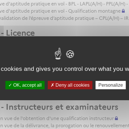
d'aptitude pratique en vol - BPL - LAPL(A/H) - PPL(A/H) -
 d'aptitude pratique en vol - Qualification montagne
 validation de l’épreuve d’aptitude pratique – CPL(A/H) – IR
- Licence
ndidat en vue de la délivrance d'une licence - BPL - LAPL(A
 - QC/QT/IR/Qualifications additi
 cookies and gives you control over what you w
 candidat en vue de la délivrance d'une QC/QT ou du reno
andidat en vue de la délivrance d'une qualification additio
on pour une extension de qualification IR - BIR
OK, accept all
Deny all cookies
Personalize
E
- Instructeurs et examinateurs
n vue de l'obtention d'une qualification instructeur
n vue de la délivrance, la prorogation ou le renouvellemen