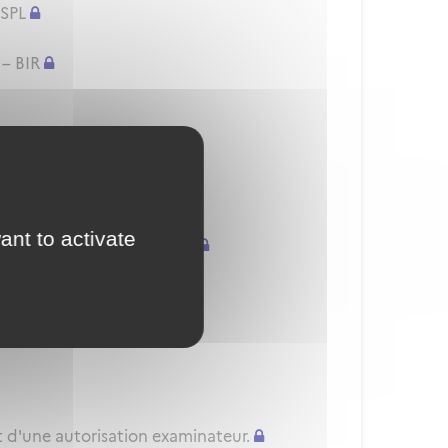
 SPL
 – BIR
/H) - PPL(A/H) - SPL
onnelles
ant to activate
uvellement d'une QC/QT/IR
nnelle
t d'une autorisation examinateur.