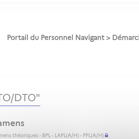
ATO/DTO"
amens
ns théoriques - BPL - LAPL(A/H) - PPL(A/H)