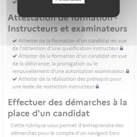
Attester d'une évaluation de niveau IRSE
Attestation de formation -
Instructeurs et examinateurs
Attester de la formation d'un candidat en vue
de l'obtention d'une qualification instructeur
Attester de la formation d'un candidat en vue
de la délivrance, la prorogation ou le
renouvellement d'une autorisation examinateur.
Attester de la réalisation des prérequis pour
une levée de restriction instructeur
Effectuer des démarches à la
place d'un candidat
Cette rubrique vous permet d'entreprendre des
démarches pour le compte d'un navigant tiers