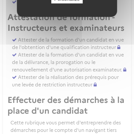
Attester d'une évaluation de niveau IRSE
Attestation de formation -
Instructeurs et examinateurs
Attester de la formation d'un candidat en vue
de l'obtention d'une qualification instructeur
Attester de la formation d'un candidat en vue
de la délivrance, la prorogation ou le
renouvellement d'une autorisation examinateur.
Attester de la réalisation des prérequis pour
une levée de restriction instructeur
Effectuer des démarches à la
place d'un candidat
Cette rubrique vous permet d'entreprendre des
démarches pour le compte d'un navigant tiers