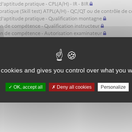
ptitude pratique - CPL(A/H) - IR - BIR
atique (Skill test) ATPL(A/H) - QC/QT ou de contrôle de 
'aptitude pratique - Qualification montagne
 de compétence - Qualification instructeur
n de compétence - Autorisation examinateur
s d'examinateur
e TRE(A) MP ou SFE(A) MP
le renouvellement ou l'extension de privilèges d'une autor
 cookies and gives you control over what you w
ou le renouvellement d'une autorisation d'examinateur sen
OK, accept all
Deny all cookies
Personalize