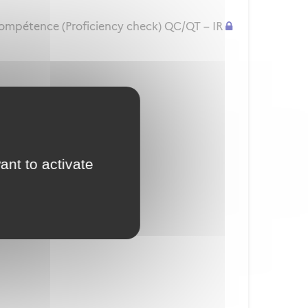
compétence (Proficiency check) QC/QT – IR
isation d'examinateur
ant to activate
ior