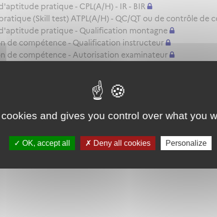
ptitude pratique - CPL(A/H) - IR - BIR
atique (Skill test) ATPL(A/H) - QC/QT ou de contrôle de 
'aptitude pratique - Qualification montagne
 de compétence - Qualification instructeur
n de compétence - Autorisation examinateur
s d'examinateur
e TRE(A) MP ou SFE(A) MP
le renouvellement ou l'extension de privilèges d'une autor
 cookies and gives you control over what you w
ou le renouvellement d'une autorisation d'examinateur sen
OK, accept all
Deny all cookies
Personalize