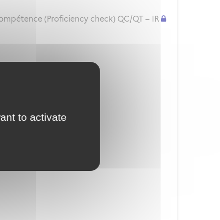
compétence (Proficiency check) QC/QT – IR
isation d'examinateur
ant to activate
ior