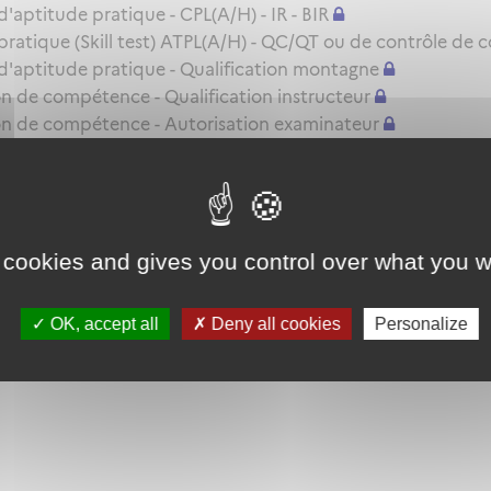
ptitude pratique - CPL(A/H) - IR - BIR
atique (Skill test) ATPL(A/H) - QC/QT ou de contrôle de 
'aptitude pratique - Qualification montagne
 de compétence - Qualification instructeur
n de compétence - Autorisation examinateur
s d'examinateur
e TRE(A) MP ou SFE(A) MP
le renouvellement ou l'extension de privilèges d'une autor
 cookies and gives you control over what you w
ou le renouvellement d'une autorisation d'examinateur sen
OK, accept all
Deny all cookies
Personalize