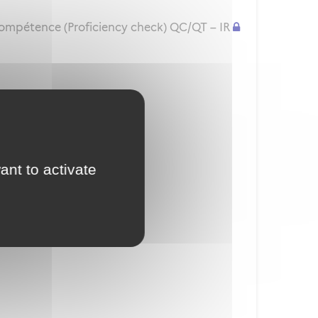
compétence (Proficiency check) QC/QT – IR
isation d'examinateur
ant to activate
ior