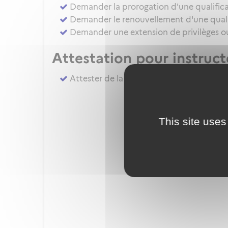
Demander la prorogation d'une qualifica
Demander le renouvellement d'une qualif
Demander une extension de privilèges ou 
Attestation pour instruc
Attester de la réalisation du complémen
This site uses