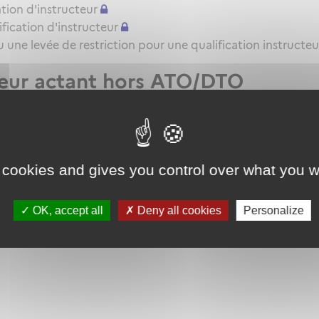
tion d'instructeur
ication d'instructeur
une levée de restriction pour une qualification instructeu
teur actant hors ATO/DTO
t VHL pour l'attestation de formation pratique QC/QT
 cookies and gives you control over what you w
OK, accept all
Deny all cookies
Personalize