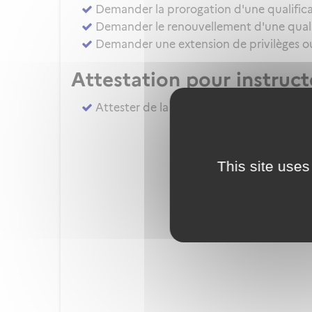
Demander la prorogation d'une qualifica
Demander le renouvellement d'une qualif
Demander une extension de privilèges ou 
Attestation pour instruc
Attester de la réalisation du complémen
This site uses