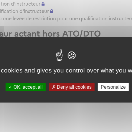
tion d'instructeur
ication d'instructeur
une levée de restriction pour une qualification instructeu
teur actant hors ATO/DTO
t VHL pour l'attestation de formation pratique QC/QT
 cookies and gives you control over what you w
OK, accept all
Deny all cookies
Personalize