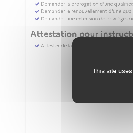
Demander la prorogation d'une qualifica
Demander le renouvellement d'une qualif
Demander une extension de privilèges ou 
Attestation pour instruc
Attester de la réalisation du complémen
This site uses