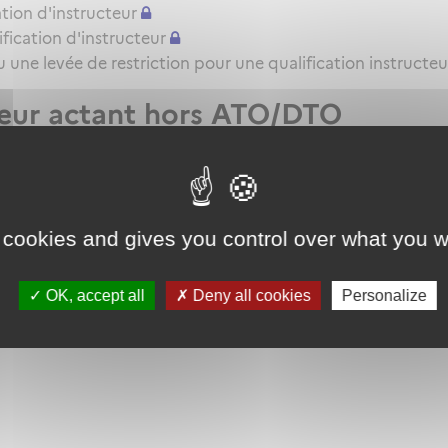
tion d'instructeur
ication d'instructeur
une levée de restriction pour une qualification instructeu
teur actant hors ATO/DTO
t VHL pour l'attestation de formation pratique QC/QT
 cookies and gives you control over what you w
OK, accept all
Deny all cookies
Personalize