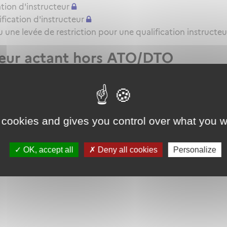
tion d'instructeur
ication d'instructeur
une levée de restriction pour une qualification instructeu
teur actant hors ATO/DTO
t VHL pour l'attestation de formation pratique QC/QT
 cookies and gives you control over what you w
OK, accept all
Deny all cookies
Personalize