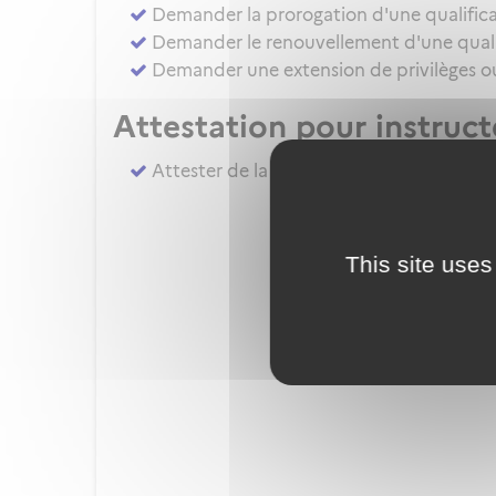
Demander la prorogation d'une qualifica
Demander le renouvellement d'une qualif
Demander une extension de privilèges ou 
Attestation pour instruc
Attester de la réalisation du complémen
This site uses