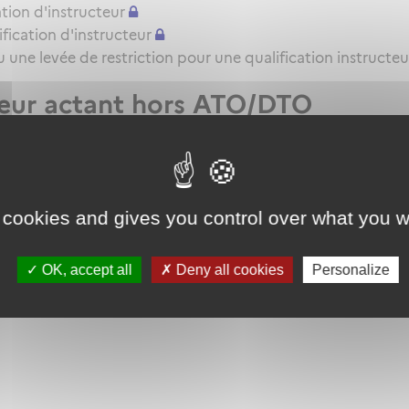
tion d'instructeur
ication d'instructeur
une levée de restriction pour une qualification instructeu
teur actant hors ATO/DTO
t VHL pour l'attestation de formation pratique QC/QT
 cookies and gives you control over what you w
OK, accept all
Deny all cookies
Personalize