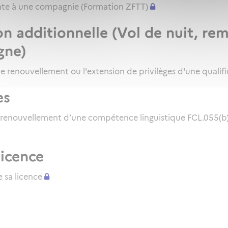
inte à une compagnie (Formation ZFTT)
on additionnelle (Vol de nuit, re
gne)
le renouvellement ou l'extension de privilèges d'une qualifi
es
 renouvellement d’une compétence linguistique FCL.055(b) 
licence
 sa licence