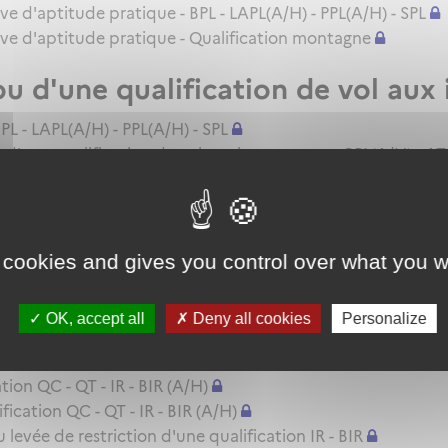
uve d'aptitude pratique - BPL - LAPL(A/H) - PPL(A/H) - SPL
euve d'aptitude pratique - Qualification montagne
ou d'une qualification de vol aux
PL - LAPL(A/H) - PPL(A/H) - SPL
d'une qualification de vol aux instruments - CPL(A/H) - ATP
cence - LAPL(A) - SPL
 cookies and gives you control over what you w
licence - BPL - SPL
ion (QC/QT/IR)
OK, accept all
Deny all cookies
Personalize
A/H)
ion QC - QT - IR - BIR (A/H)
cation QC - QT - IR - BIR (A/H)
evée de restriction d'une qualification IR - BIR