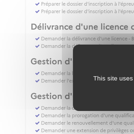
Préparer le dossier d'inscription à l'épre
Préparer le dossier d'inscription à l'épr
Délivrance d'une licence 
Demander la délivrance d'une licence - B
Demander la délivrance d'une licence ou 
Gestion d'une licence
Demander la levée de restriction d'une li
This site uses
Demander l'extension de privilèges d'une 
Gestion d'une qualificat
Demander la délivrance d'une QC - QT(
Demander la prorogation d'une qualificat
Demander le renouvellement d'une qualifi
Demander une extension de privilèges ou l