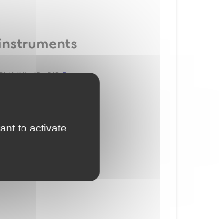
 instruments
L(A/H) - IR - BIR
ant to activate