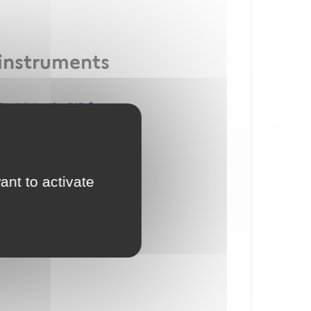
 instruments
L(A/H) - IR - BIR
ant to activate