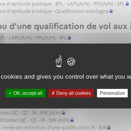
uve d'aptitude pratique - BPL - LAPL(A/H) - PPL(A/H) - SPL
euve d'aptitude pratique - Qualification montagne
ou d'une qualification de vol aux
PL - LAPL(A/H) - PPL(A/H) - SPL
d'une qualification de vol aux instruments - CPL(A/H) - ATP
cence - LAPL(A) - SPL
 cookies and gives you control over what you w
licence - BPL - SPL
ion (QC/QT/IR)
OK, accept all
Deny all cookies
Personalize
A/H)
ion QC - QT - IR - BIR (A/H)
cation QC - QT - IR - BIR (A/H)
evée de restriction d'une qualification IR - BIR