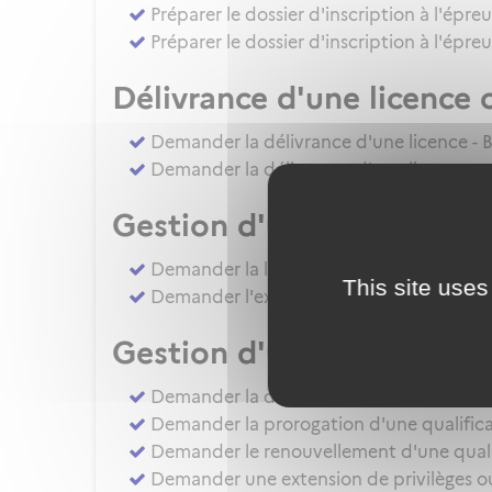
Préparer le dossier d'inscription à l'épre
Préparer le dossier d'inscription à l'épr
Délivrance d'une licence 
Demander la délivrance d'une licence - B
Demander la délivrance d'une licence ou 
Gestion d'une licence
Demander la levée de restriction d'une li
This site uses
Demander l'extension de privilèges d'une 
Gestion d'une qualificat
Demander la délivrance d'une QC - QT(
Demander la prorogation d'une qualificat
Demander le renouvellement d'une qualifi
Demander une extension de privilèges ou l