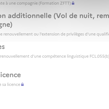
inte à une compagnie (Formation ZFTT)
on additionnelle (Vol de nuit, re
gne)
le renouvellement ou l'extension de privilèges d'une qualifi
es
 renouvellement d’une compétence linguistique FCL.055(b) 
licence
 sa licence